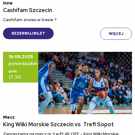
Inne
Cashifam Szczecin
Cashifam znowu w trasie ?
REZERWUJ BILET
WIĘCEJ
19.05.2025
poniedziałek
godz.
17:30
Mecz
King Wilki Morskie Szczecin vs Trefl Sopot
Zapraszamy na mecz nr 3 w PLAY OFF – King Wilki Morskie