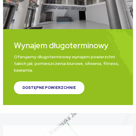
Wynajem długoterminowy
Oferujemy długoterminowy wynajem powierzchni
takich jak: pomieszczenia biurowe, siłownia, fitness,
kawiarnia.
DOSTĘPNE POWIERZCHNIE