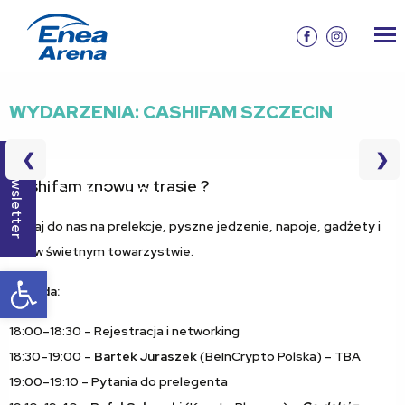
WYDARZENIA: CASHIFAM SZCZECIN
❮
❯
Newsletter
Inne
16.05.2025
Cashifam znowu w trasie ?
Cashifam Szczecin
Piątek
godz.
Wbijaj do nas na prelekcje, pyszne jedzenie, napoje, gadżety i
18:00
chill w świetnym towarzystwie.
Otwórz pasek narzędzi
Agenda:
​​​18:00–18:30 – Rejestracja i networking
18:30–19:00 –
Bartek Juraszek
(BeInCrypto Polska) – TBA
19:00–19:10 – Pytania do prelegenta