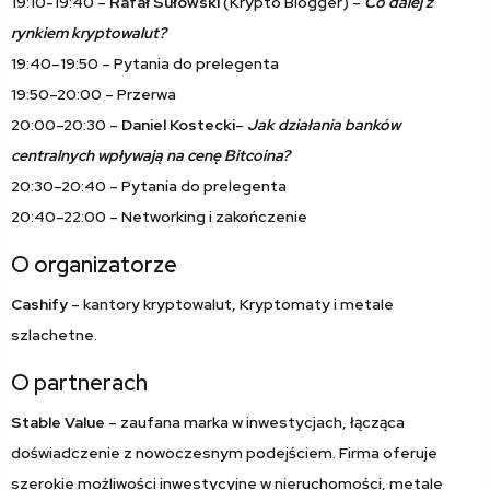
19:10-19:40 –
Rafał Sułowski
(Krypto Blogger)
–
Co dalej z
rynkiem kryptowalut?
19:40–19:50 – Pytania do prelegenta
19:50–20:00 – Przerwa
​​​​20:00–20:30 –
Daniel Kostecki
–
Jak działania banków
centralnych wpływają na cenę Bitcoina?
20:30–20:40 – Pytania do prelegenta
20:40–22:00 – Networking i zakończenie
​O organizatorze
Cashify
– kantory kryptowalut, Kryptomaty i metale
szlachetne.
​O partnerach
Stable Value
– zaufana marka w inwestycjach, łącząca
doświadczenie z nowoczesnym podejściem. Firma oferuje
szerokie możliwości inwestycyjne w nieruchomości, metale