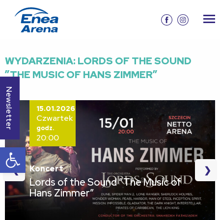
WYDARZENIA: LORDS OF THE SOUND
”THE MUSIC OF HANS ZIMMER”
Newsletter
15.01.2026
Czwartek
godz.
20:00
Otwórz pasek narzędzi
Koncert
❮
❯
Lords of the Sound ”The Music of
Hans Zimmer”