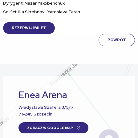
Dyrygent: Nazar Yakobenchuk
Soliści: Illia Skrebnov i Yaroslava Taran
REZERWUJ BILET
POWRÓT
Enea Arena
Władysława Szafera 3/5/7
71-245 Szczecin
ZOBACZ W GOOGLE MAP