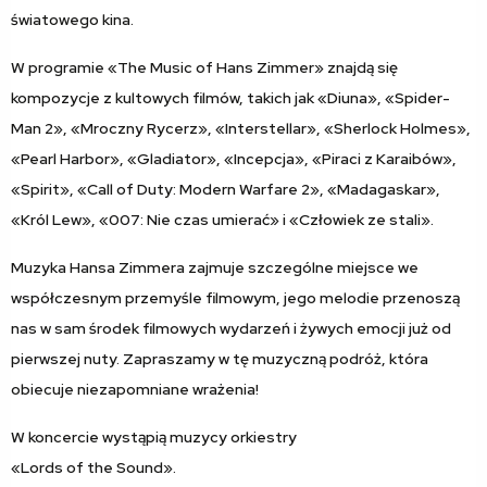
światowego kina.
W programie «The Music of Hans Zimmer» znajdą się
kompozycje z kultowych filmów, takich jak «Diuna», «Spider-
Man 2», «Mroczny Rycerz», «Interstellar», «Sherlock Holmes»,
«Pearl Harbor», «Gladiator», «Incepcja», «Piraci z Karaibów»,
«Spirit», «Call of Duty: Modern Warfare 2», «Madagaskar»,
«Król Lew», «007: Nie czas umierać» i «Człowiek ze stali».
Muzyka Hansa Zimmera zajmuje szczególne miejsce we
współczesnym przemyśle filmowym, jego melodie przenoszą
nas w sam środek filmowych wydarzeń i żywych emocji już od
pierwszej nuty. Zapraszamy w tę muzyczną podróż, która
obiecuje niezapomniane wrażenia!
W koncercie wystąpią muzycy orkiestry
«Lords of the Sound».