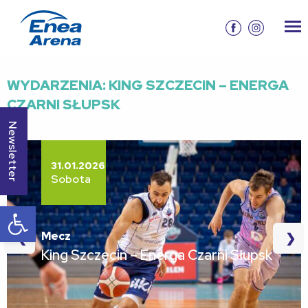
WYDARZENIA: KING SZCZECIN – ENERGA
CZARNI SŁUPSK
Newsletter
31.01.2026
Sobota
Otwórz pasek narzędzi
Mecz
❮
❯
King Szczecin – Energa Czarni Słupsk