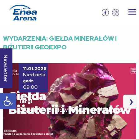
WYDARZENIA: GIEŁDA MINERAŁÓW I
BIŻUTERII GEOEXPO
Newsletter
11.01.2026
Niedziela
godz.
09:00
Otwórz pasek narzędzi
❮
❯
Targi
Giełda Minerałów i Biżuterii GeoExpo