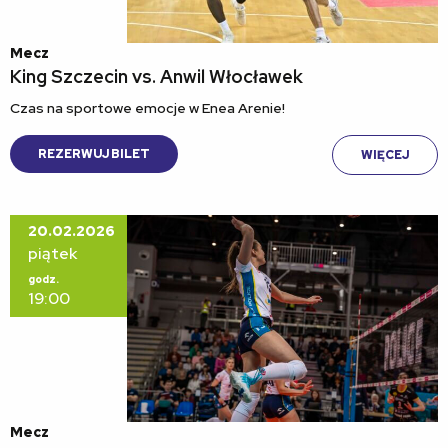
Mecz
King Szczecin vs. Anwil Włocławek
Czas na sportowe emocje w Enea Arenie!
REZERWUJ BILET
WIĘCEJ
20.02.2026
piątek
godz.
19:00
Mecz