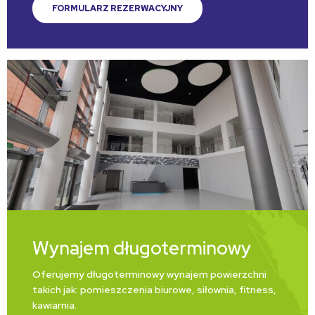
FORMULARZ REZERWACYJNY
Wynajem długoterminowy
Oferujemy długoterminowy wynajem powierzchni
takich jak: pomieszczenia biurowe, siłownia, fitness,
kawiarnia.