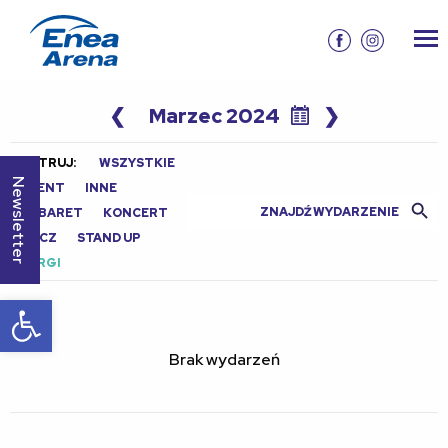
❮
Marzec 2024
❯
FILTRUJ:
WSZYSTKIE
Newsletter
EVENT
INNE
Search Butt
Search
KABARET
KONCERT
for:
MECZ
STAND UP
TARGI
Otwórz pasek narzędzi
Brak wydarzeń