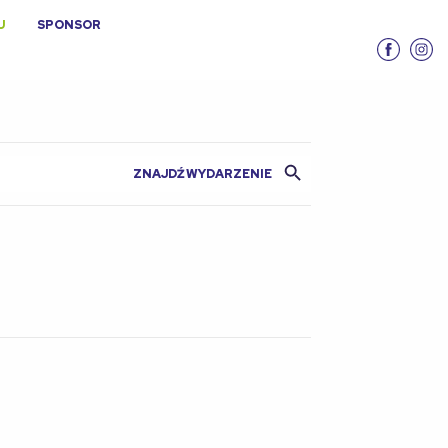
U
SPONSOR
Search Button