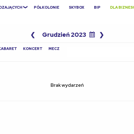
EDZAJĄCYCH
PÓŁKOLONIE
SKYBOX
BIP
DLA BIZNES
❮
Grudzień 2023
❯
Search
KABARET
KONCERT
MECZ
for:
Brak wydarzeń