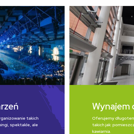
arzeń
Wynajem 
rganizowanie takich
Oferujemy długoter
ngi, spektakle, ale
takich jak: pomieszcz
kawiarnia.