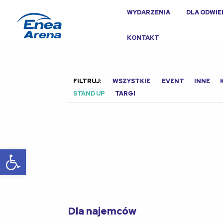
WYDARZENIA
DLA ODWI
KONTAKT
FILTRUJ:
WSZYSTKIE
EVENT
INNE
STAND UP
TARGI
Otwórz pasek narzędzi
Dla najemców