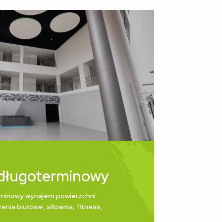
długoterminowy
minowy wynajem powierzchni
enia biurowe, siłownia, fitness,