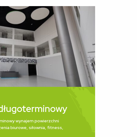
długoterminowy
minowy wynajem powierzchni
enia biurowe, siłownia, fitness,