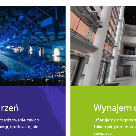
arzeń
Wynajem 
rganizowanie takich
Oferujemy długoter
ngi, spektakle, ale
takich jak: pomieszcz
kawiarnia.