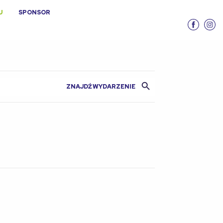
U
SPONSOR
Search Button