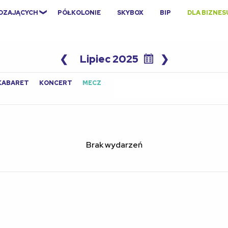
EDZAJĄCYCH
PÓŁKOLONIE
SKYBOX
BIP
DLA BIZNES
❮
Lipiec 2025
❯
Search
KABARET
KONCERT
MECZ
for:
Brak wydarzeń