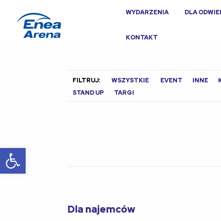
WYDARZENIA
DLA ODWI
KONTAKT
FILTRUJ:
WSZYSTKIE
EVENT
INNE
STAND UP
TARGI
Otwórz pasek narzędzi
Dla najemców