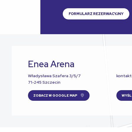
FORMULARZ REZERWACYJNY
Enea Arena
Władysława Szafera 3/5/7
kontak
71-245 Szczecin
ZOBACZ W GOOGLE MAP
WYŚL