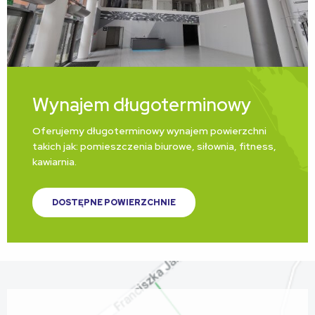
Wynajem długoterminowy
Oferujemy długoterminowy wynajem powierzchni
takich jak: pomieszczenia biurowe, siłownia, fitness,
kawiarnia.
DOSTĘPNE POWIERZCHNIE