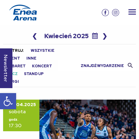
❮
Kwiecień 2025
❯
FILTRUJ:
WSZYSTKIE
Newsletter
EVENT
INNE
Search Butt
Search
KABARET
KONCERT
for:
MECZ
STAND UP
TARGI
Otwórz pasek narzędzi
05.04.2025
sobota
godz.
17:30