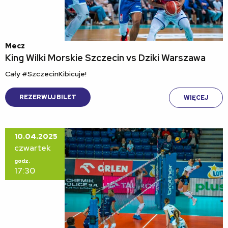
Mecz
King Wilki Morskie Szczecin vs Dziki Warszawa
Cały #SzczecinKibicuje!
REZERWUJ BILET
WIĘCEJ
10.04.2025
czwartek
godz.
17:30