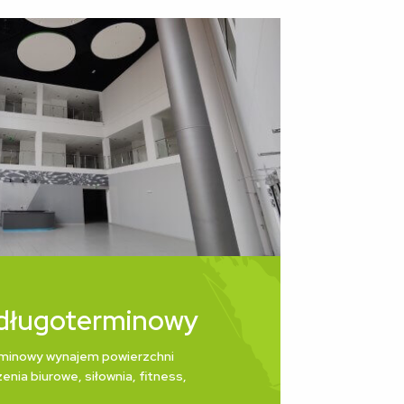
długoterminowy
minowy wynajem powierzchni
enia biurowe, siłownia, fitness,