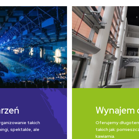
arzeń
Wynajem 
rganizowanie takich
Oferujemy długoter
ngi, spektakle, ale
takich jak: pomieszcz
kawiarnia.