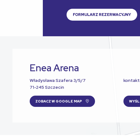
FORMULARZ REZERWACYJNY
Enea Arena
Władysława Szafera 3/5/7
kontak
71-245 Szczecin
ZOBACZ W GOOGLE MAP
WYŚL