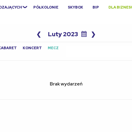
EDZAJĄCYCH
PÓŁKOLONIE
SKYBOX
BIP
DLA BIZNES
❮
Luty 2023
❯
Search
KABARET
KONCERT
MECZ
for:
Brak wydarzeń