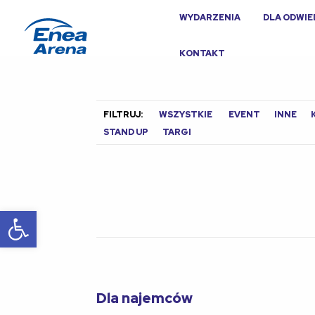
WYDARZENIA
DLA ODWI
KONTAKT
FILTRUJ:
WSZYSTKIE
EVENT
INNE
STAND UP
TARGI
Otwórz pasek narzędzi
Dla najemców