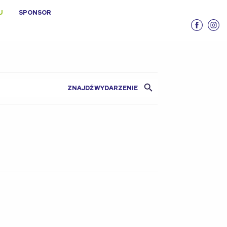
U
SPONSOR
Search Button