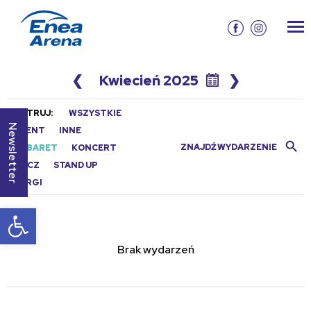
❮
Kwiecień 2025
❯
FILTRUJ:
WSZYSTKIE
Newsletter
EVENT
INNE
Search Butt
Search
KABARET
KONCERT
for:
MECZ
STAND UP
TARGI
Otwórz pasek narzędzi
Brak wydarzeń