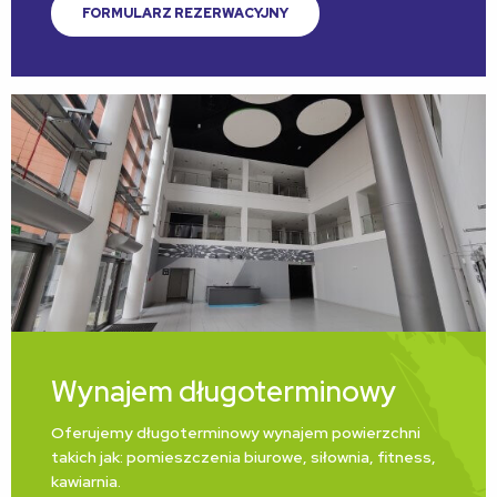
FORMULARZ REZERWACYJNY
Wynajem długoterminowy
Oferujemy długoterminowy wynajem powierzchni
takich jak: pomieszczenia biurowe, siłownia, fitness,
kawiarnia.