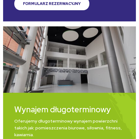
FORMULARZ REZERWACYJNY
Wynajem długoterminowy
Oferujemy długoterminowy wynajem powierzchni
takich jak: pomieszczenia biurowe, siłownia, fitness,
kawiarnia.