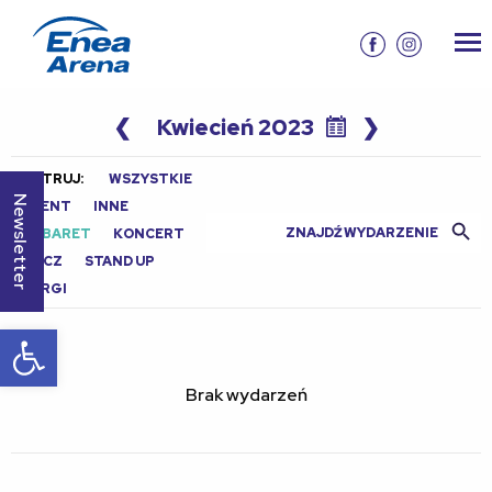
❮
Kwiecień 2023
❯
FILTRUJ:
WSZYSTKIE
Newsletter
EVENT
INNE
Search Butt
Search
KABARET
KONCERT
for:
MECZ
STAND UP
TARGI
Otwórz pasek narzędzi
Brak wydarzeń