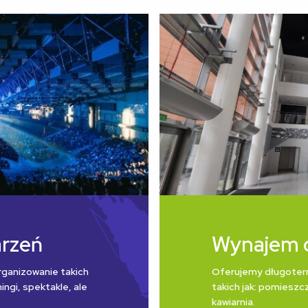
arzeń
Wynajem 
rganizowanie takich
Oferujemy długoter
ngi, spektakle, ale
takich jak: pomieszcz
kawiarnia.