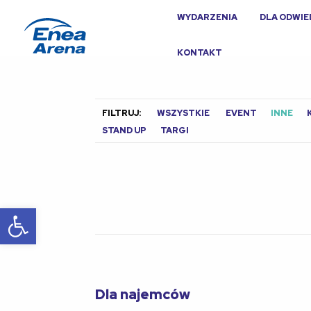
WYDARZENIA
DLA ODWI
KONTAKT
FILTRUJ:
WSZYSTKIE
EVENT
INNE
STAND UP
TARGI
Otwórz pasek narzędzi
Dla najemców