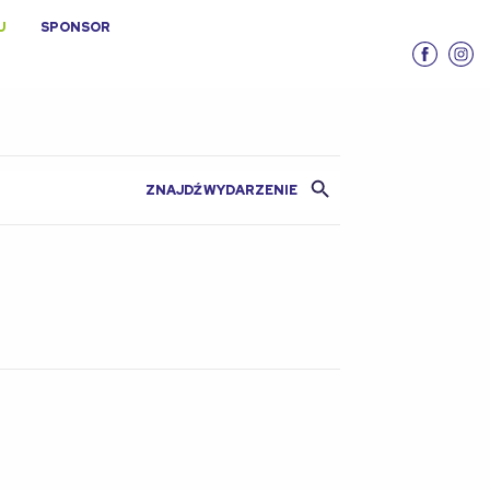
U
SPONSOR
Search Button