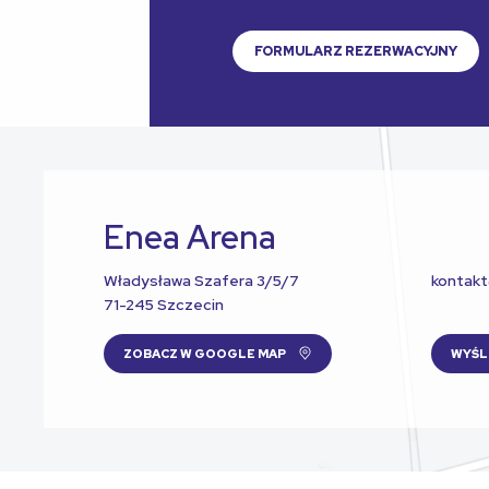
FORMULARZ REZERWACYJNY
Enea Arena
Władysława Szafera 3/5/7
kontak
71-245 Szczecin
ZOBACZ W GOOGLE MAP
WYŚL