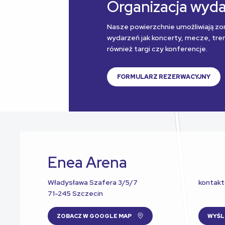
Organizacja wyd
Nasze powierzchnie umożliwiają zo
wydarzeń jak koncerty, mecze, treni
również targi czy konferencje.
FORMULARZ REZERWACYJNY
Enea Arena
Władysława Szafera 3/5/7
kontak
71-245 Szczecin
ZOBACZ W GOOGLE MAP
WYŚL