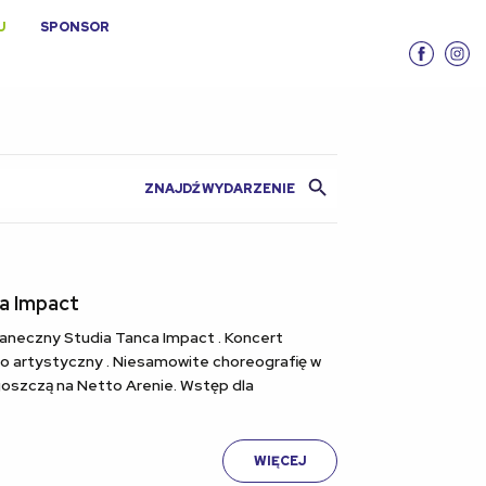
U
SPONSOR
Search Button
a Impact
Taneczny Studia Tanca Impact . Koncert
 artystyczny . Niesamowite choreografię w
goszczą na Netto Arenie. Wstęp dla
WIĘCEJ