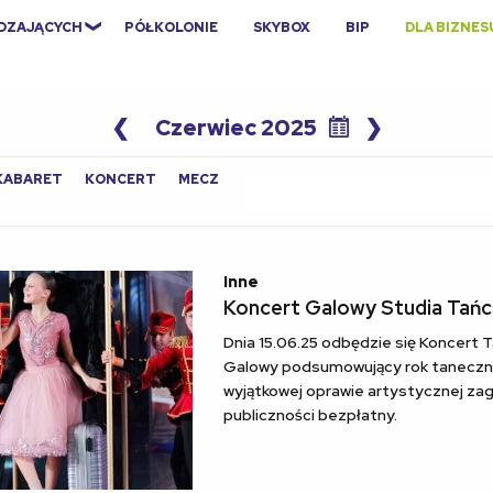
EDZAJĄCYCH
PÓŁKOLONIE
SKYBOX
BIP
DLA BIZNES
❮
Czerwiec 2025
❯
Search
KABARET
KONCERT
MECZ
for:
Inne
Koncert Galowy Studia Tańc
Dnia 15.06.25 odbędzie się Koncert 
Galowy podsumowujący rok taneczno
wyjątkowej oprawie artystycznej za
publiczności bezpłatny.