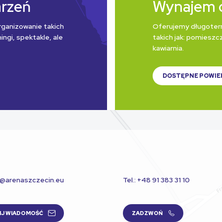
arzeń
Wynajem 
rganizowanie takich
Oferujemy długoter
ngi, spektakle, ale
takich jak: pomieszcz
kawiarnia.
DOSTĘPNE POWIE
t@arenaszczecin.eu
Tel.: +48 91 383 31 10
IJ WIADOMOŚĆ
ZADZWOŃ