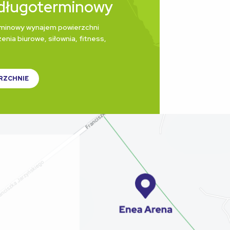
długoterminowy
minowy wynajem powierzchni
enia biurowe, siłownia, fitness,
RZCHNIE