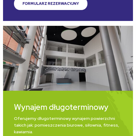
FORMULARZ REZERWACYJNY
Wynajem długoterminowy
Oferujemy długoterminowy wynajem powierzchni
takich jak: pomieszczenia biurowe, siłownia, fitness,
kawiarnia.