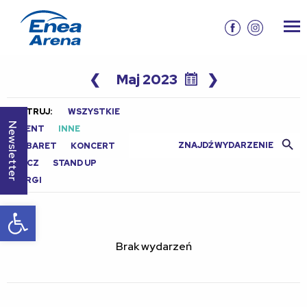
❮
Maj 2023
❯
FILTRUJ:
WSZYSTKIE
Newsletter
EVENT
INNE
Search Butt
Search
KABARET
KONCERT
for:
MECZ
STAND UP
TARGI
Otwórz pasek narzędzi
Brak wydarzeń