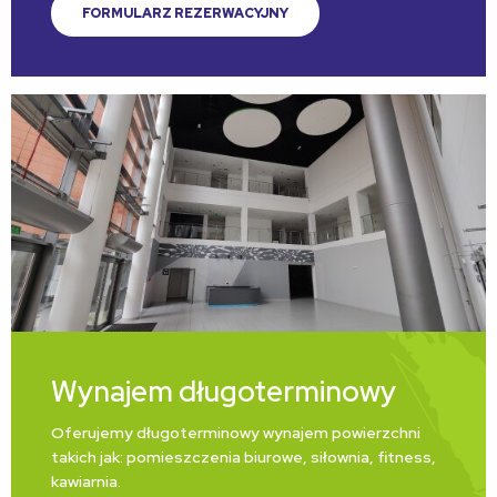
FORMULARZ REZERWACYJNY
Wynajem długoterminowy
Oferujemy długoterminowy wynajem powierzchni
takich jak: pomieszczenia biurowe, siłownia, fitness,
kawiarnia.