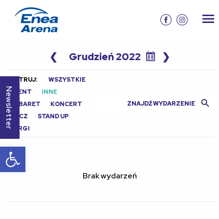
❮
Grudzień 2022
❯
FILTRUJ:
WSZYSTKIE
Newsletter
EVENT
INNE
Search Butt
Search
KABARET
KONCERT
for:
MECZ
STAND UP
TARGI
Otwórz pasek narzędzi
Brak wydarzeń