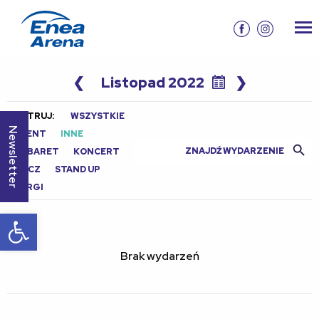
❮
Listopad 2022
❯
FILTRUJ:
WSZYSTKIE
Newsletter
EVENT
INNE
Search Butt
Search
KABARET
KONCERT
for:
MECZ
STAND UP
TARGI
Otwórz pasek narzędzi
Brak wydarzeń