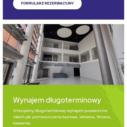
FORMULARZ REZERWACYJNY
Wynajem długoterminowy
Oferujemy długoterminowy wynajem powierzchni
takich jak: pomieszczenia biurowe, siłownia, fitness,
kawiarnia.