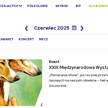
EDZAJĄCYCH
PÓŁKOLONIE
SKYBOX
BIP
DLA BIZNES
❮
Czerwiec 2025
❯
Search
KABARET
KONCERT
MECZ
for:
Event
XXIX Międzynarodowa Wys
„Pomerania Show”…po rocznej przer
rasowych na naszym obiekcie – hali
Szczecinie.