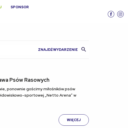
U
SPONSOR
Search Button
tawa Psów Rasowych
wie, ponownie gościmy miłośników psów
 widowiskowo-sportowej „Netto Arena” w
WIĘCEJ