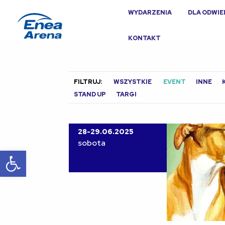
WYDARZENIA
DLA ODWI
KONTAKT
FILTRUJ:
WSZYSTKIE
EVENT
INNE
STAND UP
TARGI
28-29.06.2025
sobota
Otwórz pasek narzędzi