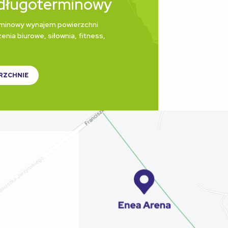
długoterminowy
minowy wynajem powierzchni
enia biurowe, siłownia, fitness,
RZCHNIE