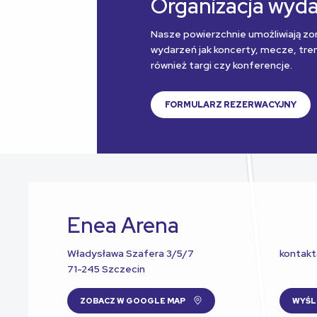
Organizacja wyd
Nasze powierzchnie umożliwiają zo
wydarzeń jak koncerty, mecze, treni
również targi czy konferencje.
FORMULARZ REZERWACYJNY
Enea Arena
Władysława Szafera 3/5/7
kontak
71-245 Szczecin
ZOBACZ W GOOGLE MAP
WYŚL