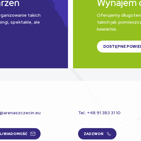
arzeń
Wynajem 
rganizowanie takich
Oferujemy długoter
ngi, spektakle, ale
takich jak: pomieszcz
kawiarnia.
DOSTĘPNE POWIE
t@arenaszczecin.eu
Tel.: +48 91 383 31 10
IJ WIADOMOŚĆ
ZADZWOŃ