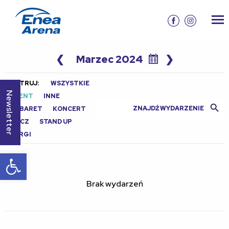
❮
Marzec 2024
❯
FILTRUJ:
WSZYSTKIE
Newsletter
EVENT
INNE
Search Butt
Search
KABARET
KONCERT
for:
MECZ
STAND UP
TARGI
Otwórz pasek narzędzi
Brak wydarzeń