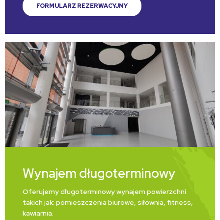
FORMULARZ REZERWACYJNY
Wynajem długoterminowy
Oferujemy długoterminowy wynajem powierzchni
takich jak: pomieszczenia biurowe, siłownia, fitness,
kawiarnia.