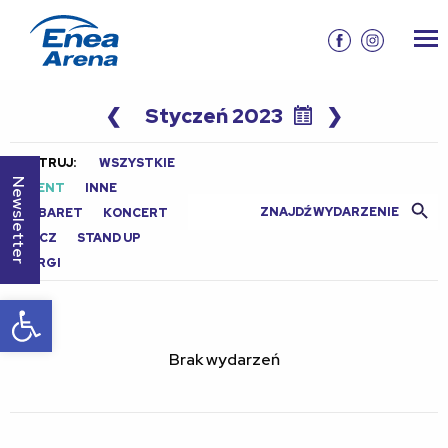
❮
Styczeń 2023
❯
FILTRUJ:
WSZYSTKIE
Newsletter
EVENT
INNE
Search Butt
Search
KABARET
KONCERT
for:
MECZ
STAND UP
TARGI
Otwórz pasek narzędzi
Brak wydarzeń