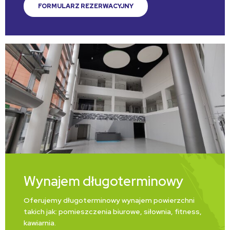
FORMULARZ REZERWACYJNY
Wynajem długoterminowy
Oferujemy długoterminowy wynajem powierzchni
takich jak: pomieszczenia biurowe, siłownia, fitness,
kawiarnia.