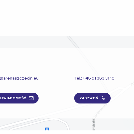
t@arenaszczecin.eu
Tel.: +48 91 383 31 10
IJ WIADOMOŚĆ
ZADZWOŃ