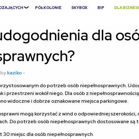
EDZAJĄCYCH
PÓŁKOLONIE
SKYBOX
BIP
DLA BIZNES
 udogodnienia dla os
sprawnych?
 by
kaziko
-
 przystosowanym do potrzeb osób niepełnosprawnych. Udo
k i przestrzeni wokół niego. Dla osób z niepełnosprawności
o widoczne i dobrze oznakowane miejsca parkingowe.
sprawni mogą korzystać z wind o odpowiedniej szerokości
ch. Do potrzeb osób niepełnosprawnych dostosowane są ta
t 30 miejsc dla osób niepełnosprawnych.