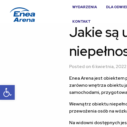
WYDARZENIA
DLA ODWI
KONTAKT
Jakie są
niepełno
Posted on 6 kwietnia, 2022
Enea Arena jest obiektem
Otwórz pasek narzędzi
zarówno wnętrza obiektu ja
samochodami, przygotowan
Wewnątrz obiektu niepełno
przewożenia osób na wózka
Na widowni dostępnych jes