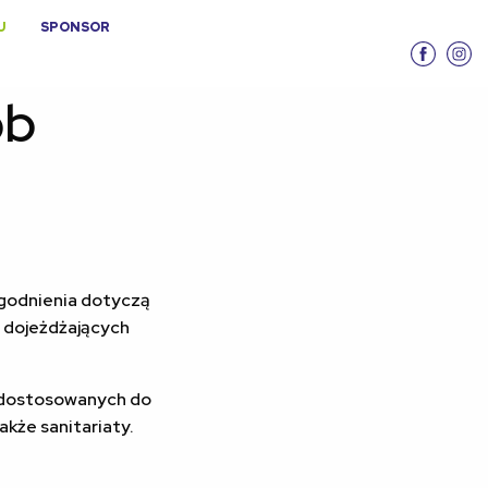
U
SPONSOR
ób
godnienia dotyczą
ą dojeżdżających
, dostosowanych do
kże sanitariaty.